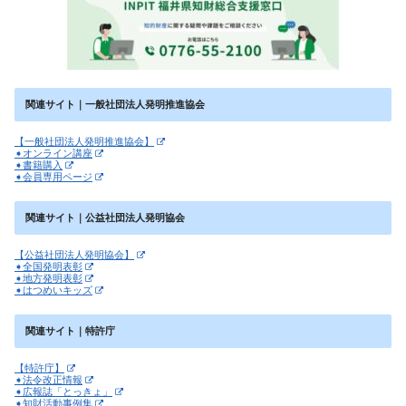
関連サイト｜一般社団法人発明推進協会
【一般社団法人発明推進協会】
➧オンライン講座
➧書籍購入
➧会員専用ページ
関連サイト｜公益社団法人発明協会
【公益社団法人発明協会】
➧全国発明表彰
➧地方発明表彰
➧はつめいキッズ
関連サイト｜特許庁
【特許庁】
➧法令改正情報
➧広報誌「とっきょ」
➧知財活動事例集