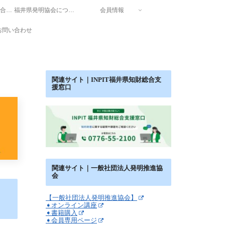
INPIT福井県知財総合支援窓口
福井県発明協会について
会員情報
お問い合わせ
関連サイト｜INPIT福井県知財総合支
援窓口
関連サイト｜一般社団法人発明推進協
会
【一般社団法人発明推進協会】
➧オンライン講座
➧書籍購入
➧会員専用ページ