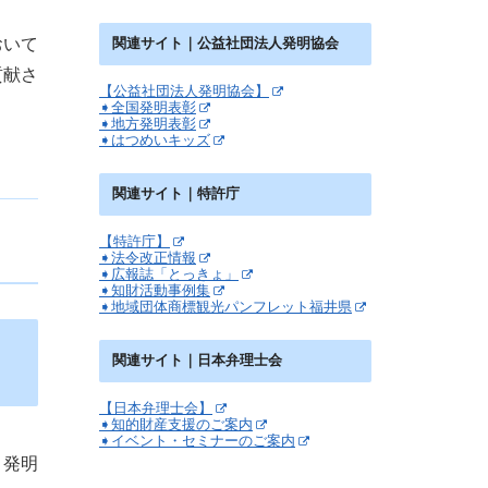
おいて
関連サイト｜公益社団法人発明協会
貢献さ
【公益社団法人発明協会】
➧全国発明表彰
➧地方発明表彰
➧はつめいキッズ
関連サイト｜特許庁
【特許庁】
➧法令改正情報
➧広報誌「とっきょ」
➧知財活動事例集
➧地域団体商標観光パンフレット福井県
関連サイト｜日本弁理士会
【日本弁理士会】
➧知的財産支援のご案内
➧イベント・セミナーのご案内
、発明