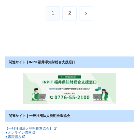
次
1
2
へ
関連サイト｜INPIT福井県知財総合支援窓口
関連サイト｜一般社団法人発明推進協会
【一般社団法人発明推進協会】
➧オンライン講座
➧書籍購入