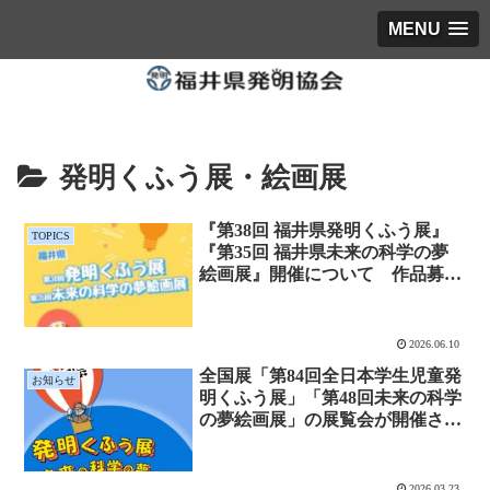
MENU
発明くふう展・絵画展
『第38回 福井県発明くふう展』
TOPICS
『第35回 福井県未来の科学の夢
絵画展』開催について 作品募集
８月17日～
2026.06.10
全国展「第84回全日本学生児童発
お知らせ
明くふう展」「第48回未来の科学
の夢絵画展」の展覧会が開催され
ます
2026.03.23