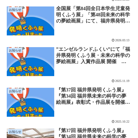
全国展「第84回全日本学生児童発
お知らせ
明くふう展」「第48回未来の科学
の夢絵画展」にて、福井県発明協
会推薦作品2点が入賞しました
2026.03.13
”エンゼルランドふくい”にて「福
お知らせ
井県発明くふう展・未来の科学の
夢絵画展」入賞作品展 開催
11/19－11/26
2025.11.19
『第37回 福井県発明くふう展』
お知らせ
『第34回 福井県未来の科学の夢
絵画展』表彰式・作品展を開催し
ました
2025.10.22
『第37回 福井県発明くふう展』
お知らせ
『第34回 福井県未来の科学の夢