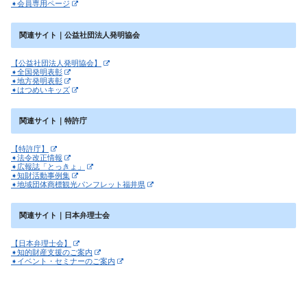
➧会員専用ページ
関連サイト｜公益社団法人発明協会
【公益社団法人発明協会】
➧全国発明表彰
➧地方発明表彰
➧はつめいキッズ
関連サイト｜特許庁
【特許庁】
➧法令改正情報
➧広報誌「とっきょ」
➧知財活動事例集
➧地域団体商標観光パンフレット福井県
関連サイト｜日本弁理士会
【日本弁理士会】
➧知的財産支援のご案内
➧イベント・セミナーのご案内