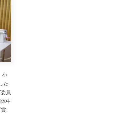
、小
した
育委員
団体中
ビ賞、