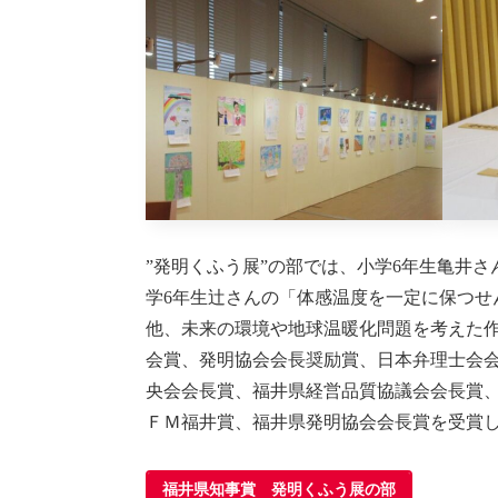
”発明くふう展”の部では、小学6年生亀井
学6年生辻さんの「体感温度を一定に保つせ
他、未来の環境や地球温暖化問題を考えた
会賞、発明協会会長奨励賞、日本弁理士会
央会会長賞、福井県経営品質協議会会長賞
ＦＭ福井賞、福井県発明協会会長賞を受賞
福井県知事賞 発明くふう展の部