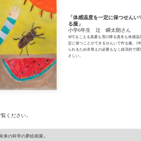
「体感温度を一定に保つせんい
る服」
小学6年生 辻 瞬太朗さん
40℃をこえる真夏も雪の降る真冬も体感温
定に保つことができるせんいで作る服。1
られるため衣替えの必要もなく経済的で環
さしい。
ご覧ください。
県未来の科学の夢絵画展』