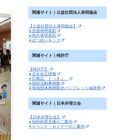
関連サイト｜公益社団法人発明協会
【公益社団法人発明協会】
➧全国発明表彰
➧地方発明表彰
➧はつめいキッズ
関連サイト｜特許庁
【特許庁】
➧法令改正情報
➧広報誌「とっきょ」
➧知財活動事例集
➧地域団体商標観光パンフレット福井県
関連サイト｜日本弁理士会
【日本弁理士会】
➧知的財産支援のご案内
➧イベント・セミナーのご案内