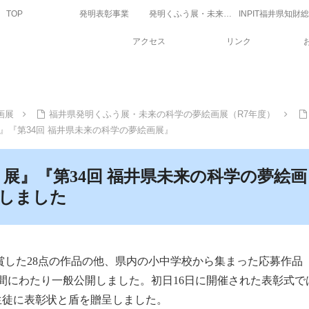
TOP
発明表彰事業
発明くふう展・未来の科学の夢絵画展
アクセス
リンク
画展
福井県発明くふう展・未来の科学の夢絵画展（R7年度）
』『第34回 福井県未来の科学の夢絵画展』
う展』『第34回 福井県未来の科学の夢絵画
しました
賞した28点の作品の他、県内の小中学校から集まった応募作品
の5日間にわたり一般公開しました。初日16日に開催された表彰式で
生徒に表彰状と盾を贈呈しました。