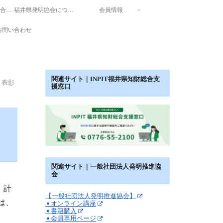
INPIT福井県知財総合支援窓口
福井県発明協会について
会員情報
お問い合わせ
関連サイト｜INPIT福井県知財総合支
表彰
援窓口
関連サイト｜一般社団法人発明推進協
会
 計
【一般社団法人発明推進協会】
は、
➧オンライン講座
➧書籍購入
➧会員専用ページ