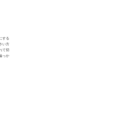
にする
さい方
れて切
輪っか