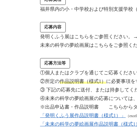
福井県内の小・中学校および特別支援学校
応募内容
発明くふう展はこちらをご参照ください
未来の科学の夢絵画展はこちらをご参照く
応募方法等
①個人またはクラブを通じてご応募くださ
②所定の
作品説明書（様式1）
に必要事項を
③ 下記の応募先に送付、または持参してく
④未来の科学の夢絵画展の応募については
※出品申込書・作品説明書 こちらからダ
「発明くふう展作品説明書（様式1）」
（exc
「未来の科学の夢絵画展作品説明書（様式1