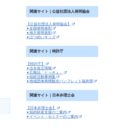
関連サイト｜公益社団法人発明協会
【公益社団法人発明協会】
➧全国発明表彰
➧地方発明表彰
➧はつめいキッズ
関連サイト｜特許庁
【特許庁】
➧法令改正情報
➧広報誌「とっきょ」
➧知財活動事例集
➧地域団体商標観光パンフレット福井県
関連サイト｜日本弁理士会
【日本弁理士会】
➧知的財産支援のご案内
➧イベント・セミナーのご案内