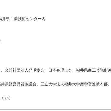
10 福井県工業技術センター内
着
会、公益社団法人発明協会、日本弁理士会、福井県商工会議所
福井県経営品質協議会、国立大学法人福井大学産学官連携本部
ドふくい）