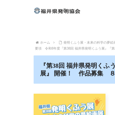
ホーム
発明くふう展・未来の科学の夢絵
要項 令和8年度『第38回 福井県発明くふう展』『第
『第38回 福井県発明くふ
展』 開催！ 作品募集 ８/