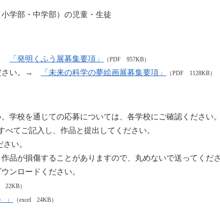
（小学部・中学部）の児童・生徒
。→
「発明くふう展募集要項」
（PDF 957KB）
ださい。→
「未来の科学の夢絵画展募集要項」
（PDF 1128KB）
い。学校を通じての応募については、各学校にご確認ください
すべてご記入し、作品と提出してください。
ださい。
、作品が損傷することがありますので、丸めないで送ってくだ
ウンロードください。
el 22KB）
）」
（excel 24KB）