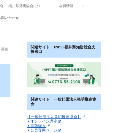
INPIT福井県知財総合支援窓口
福井県発明協会について
会員情報
お問い合わせ
関連サイト｜INPIT福井県知財総合支
募集
援窓口
関連サイト｜一般社団法人発明推進協
会
【一般社団法人発明推進協会】
➧オンライン講座
➧書籍購入
➧会員専用ページ