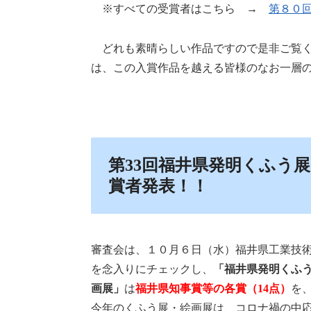
※すべての受賞者はこちら →
第８０
どれも素晴らしい作品ですので是非ご覧く
は、この入賞作品を越える皆様のなお一層の
第33回福井県発明くふう展
賞者発表！！
審査会は、１０月６日（水）福井県工業技術
を念入りにチェックし、
「福井県発明くふ
画展」
は
福井県知事賞等の各賞（14点）
を
今年のくふう展・絵画展は、コロナ禍の中