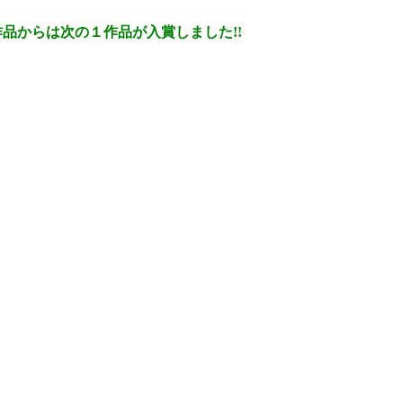
品からは次の１作品が入賞しました!!
。