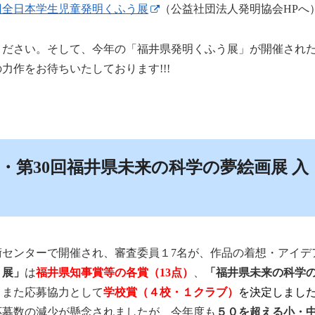
回全日本学生児童発明くふう展
（公益社団法人発明協会HPへ
ださい。そして、今年の「福井県発明くふう展」が開催され
力作をお待ちいたしております!!!
・第30回福井県未来の科学の夢絵画展 入
センターで開催され、審査委員１7名が、作品の着想・アイデ
う展」
は
福井県知事賞等の各賞（13点）
、
「福井県未来の科学
、また応募協力として
学校賞（４校・１クラブ）
を決定しまし
応募数の減少が懸念されましたが、今年度も
５０を超える小・