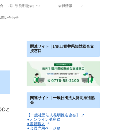
INPIT福井県知財総合支援窓口
福井県発明協会について
会員情報
お問い合わせ
関連サイト｜INPIT福井県知財総合支
援窓口
関連サイト｜一般社団法人発明推進協
会
究心と
【一般社団法人発明推進協会】
➧オンライン講座
➧書籍購入
➧会員専用ページ