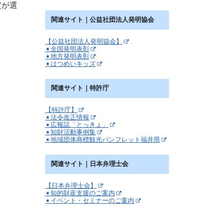
賞が選
関連サイト｜公益社団法人発明協会
【公益社団法人発明協会】
➧全国発明表彰
➧地方発明表彰
➧はつめいキッズ
関連サイト｜特許庁
【特許庁】
➧法令改正情報
➧広報誌「とっきょ」
➧知財活動事例集
➧地域団体商標観光パンフレット福井県
関連サイト｜日本弁理士会
【日本弁理士会】
➧知的財産支援のご案内
➧イベント・セミナーのご案内