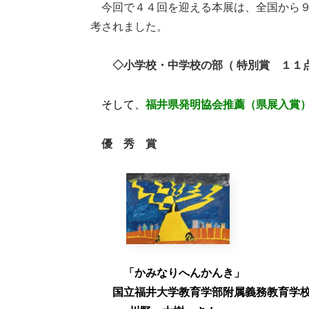
今回で４４回を迎える本展は、全国から
考されました。
◇小学校・中学校の部（ 特別賞 １１点
そして、
福井県発明協会推薦（県展入賞）
優 秀 賞
「かみなりへんかんき」
国立福井大学教育学部附属義務教育学校