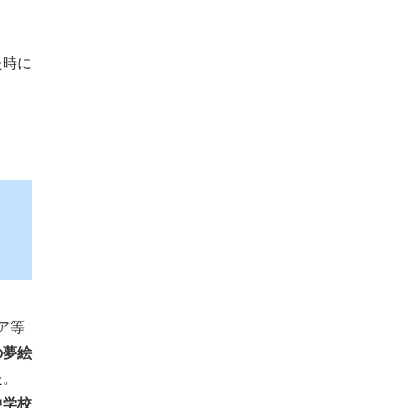
）
た時に
ア等
の夢絵
た。
中学校