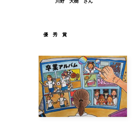
川野 大樹 さん
優 秀 賞